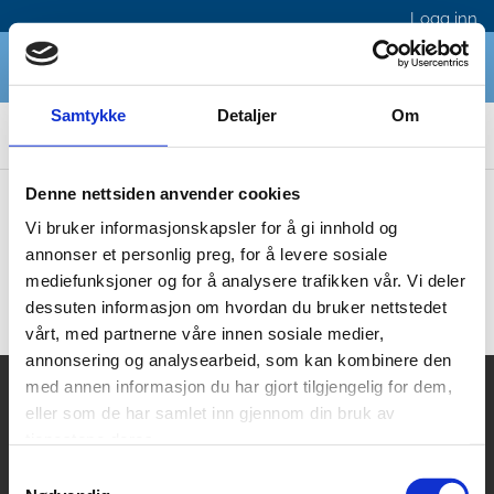
Logg inn
Samtykke
Detaljer
Om
Denne nettsiden anvender cookies
Norcem får fortsatt beøk fra skip. Les mer her Odden Marina
Vi bruker informasjonskapsler for å gi innhold og
Boligsameie
annonser et personlig preg, for å levere sosiale
mediefunksjoner og for å analysere trafikken vår. Vi deler
dessuten informasjon om hvordan du bruker nettstedet
vårt, med partnerne våre innen sosiale medier,
annonsering og analysearbeid, som kan kombinere den
med annen informasjon du har gjort tilgjengelig for dem,
eller som de har samlet inn gjennom din bruk av
Odden Marina Boligsameie
tjenestene deres.
Bryggeveien

Samtykkevalg
3470 Slemmestad