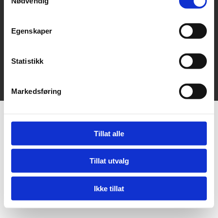
Nødvendig
Kontakt oss
Egenskaper
oddenmarina@gmail.com

Statistikk
Utviklet av
Hjemmesidehuset
|
Rediger
Personvern
Markedsføring
Tillat alle
Tillat utvalg
Ikke tillat