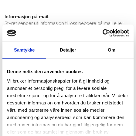
Informasjon på mail
Styret sender ut informasjon til oss beboere på mail eller
SMS.
Vil du melde deg/avmelde deg på listen kan du gjøre det
her. Inkluder din adresse og gjerne et mobilnummer.
Samtykke
Detaljer
Om
Innspill til websiden
Send gjerne kommentarer og ønsker for websiden på mail
Denne nettsiden anvender cookies
til webmaster
Vi bruker informasjonskapsler for å gi innhold og
Du kan også ta kontakt med oss ved å fylle ut skjemaet.
annonser et personlig preg, for å levere sosiale
mediefunksjoner og for å analysere trafikken vår. Vi deler
dessuten informasjon om hvordan du bruker nettstedet
Send en melding
vårt, med partnerne våre innen sosiale medier,
Du kan kontakte Styret på to måter: Postkasse til styret
annonsering og analysearbeid, som kan kombinere den
finner du på postkassestativet
med annen informasjon du har gjort tilgjengelig for dem,
utenfor 42 A, eller på mail. oddenmarina@gmail.com
eller som de har samlet inn gjennom din bruk av