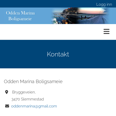
Logg inn
Kontakt
Odden Marina Boligsameie
Bryggeveien,

3470 Slemmestad
oddenmarina@gmail.com
