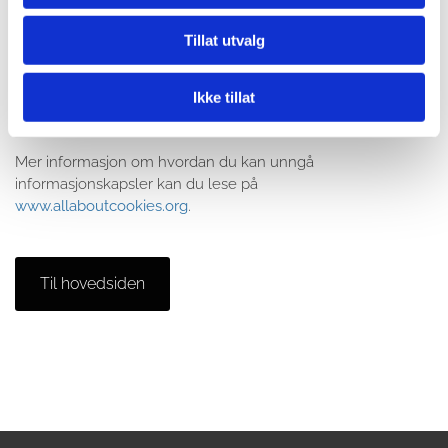
deler av innhold og enkelte funksjoner ikke blir tilgjengelige.
Tillat utvalg
Hvis du ikke ønsker å bli sporet av Google Analytics kan
dette deaktiveres på adressen:
Ikke tillat
http://tools.google.com/dlpage/gaoptout
Mer informasjon om hvordan du kan unngå
informasjonskapsler kan du lese på
www.allaboutcookies.org
.
Til hovedsiden