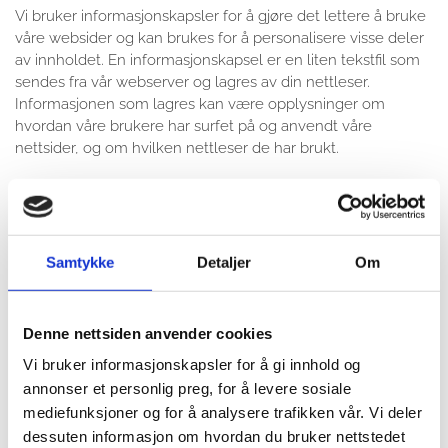
Vi bruker informasjonskapsler for å gjøre det lettere å bruke
våre websider og kan brukes for å personalisere visse deler
av innholdet. En informasjonskapsel er en liten tekstfil som
sendes fra vår webserver og lagres av din nettleser.
Informasjonen som lagres kan være opplysninger om
hvordan våre brukere har surfet på og anvendt våre
nettsider, og om hvilken nettleser de har brukt.
Vi anvender statistikk om brukere og
trafikk/trafikkleverandører i aggregert form. Statistikken
inneholder aldri noen form for personlig informasjon, alt er
Samtykke
Detaljer
Om
anonymt. IP-adresser lagres ikke i vår database der vi lagrer
atferd på nettstedet, derfor kan informasjon om deg som
bruker aldri kobles sammen med din identitet. Din IP-
Denne nettsiden anvender cookies
adresse lagres av sikkerhetsmessige årsaker bare i de
tilfeller du selv aktivt registrerer deg på nettstedet.
Vi bruker informasjonskapsler for å gi innhold og
annonser et personlig preg, for å levere sosiale
Formål:
mediefunksjoner og for å analysere trafikken vår. Vi deler
dessuten informasjon om hvordan du bruker nettstedet